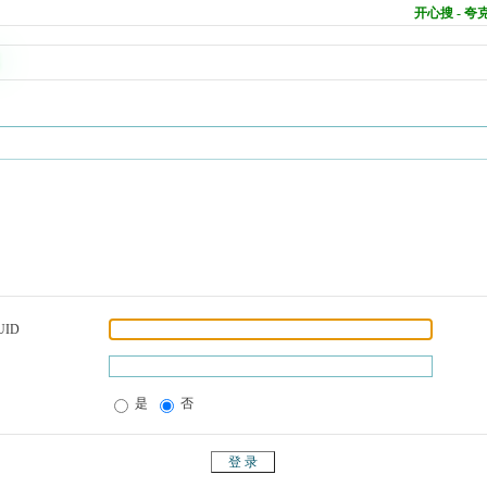
开心搜 - 
UID
是
否