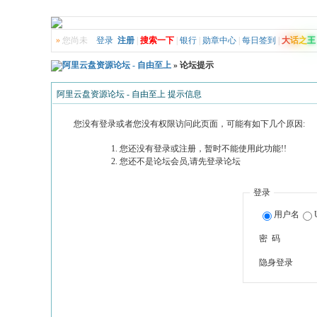
»
您尚未
登录
注册
|
搜索一下
|
银行
|
勋章中心
|
每日签到
|
大
话
之
王
阿里云盘资源论坛 - 自由至上
» 论坛提示
阿里云盘资源论坛 - 自由至上 提示信息
您没有登录或者您没有权限访问此页面，可能有如下几个原因:
您还没有登录或注册，暂时不能使用此功能!!
您还不是论坛会员,请先登录论坛
登录
用户名
密 码
隐身登录