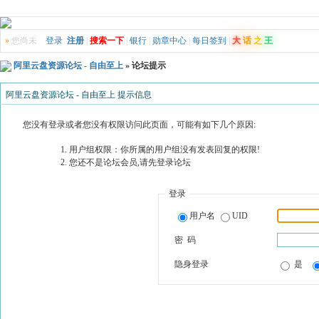
»
您尚未
登录
注册
|
搜索一下
|
银行
|
勋章中心
|
每日签到
|
大
话
之
王
阿里云盘资源论坛 - 自由至上
» 论坛提示
阿里云盘资源论坛 - 自由至上 提示信息
您没有登录或者您没有权限访问此页面，可能有如下几个原因:
用户组权限：你所属的用户组没有发表回复的权限!
您还不是论坛会员,请先登录论坛
登录
用户名
UID
密 码
隐身登录
是