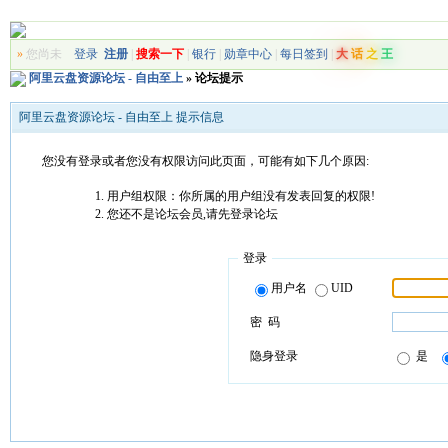
»
您尚未
登录
注册
|
搜索一下
|
银行
|
勋章中心
|
每日签到
|
大
话
之
王
阿里云盘资源论坛 - 自由至上
» 论坛提示
阿里云盘资源论坛 - 自由至上 提示信息
您没有登录或者您没有权限访问此页面，可能有如下几个原因:
用户组权限：你所属的用户组没有发表回复的权限!
您还不是论坛会员,请先登录论坛
登录
用户名
UID
密 码
隐身登录
是