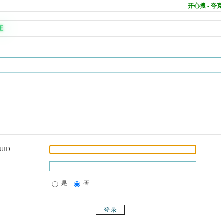
开心搜 - 
王
UID
是
否