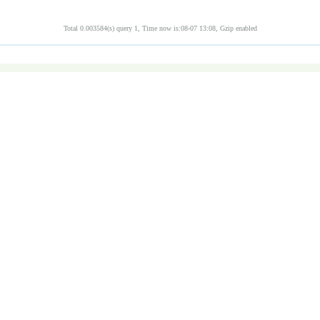
Total 0.003584(s) query 1, Time now is:08-07 13:08, Gzip enabled