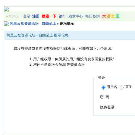
»
您尚未
登录
注册
|
搜索一下
|
银行
|
勋章中心
|
每日签到
|
大
话
之
王
阿里云盘资源论坛 - 自由至上
» 论坛提示
阿里云盘资源论坛 - 自由至上 提示信息
您没有登录或者您没有权限访问此页面，可能有如下几个原因:
用户组权限：你所属的用户组没有发表回复的权限!
您还不是论坛会员,请先登录论坛
登录
用户名
UID
密 码
隐身登录