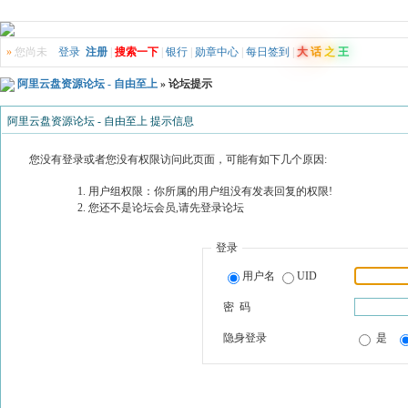
»
您尚未
登录
注册
|
搜索一下
|
银行
|
勋章中心
|
每日签到
|
大
话
之
王
阿里云盘资源论坛 - 自由至上
» 论坛提示
阿里云盘资源论坛 - 自由至上 提示信息
您没有登录或者您没有权限访问此页面，可能有如下几个原因:
用户组权限：你所属的用户组没有发表回复的权限!
您还不是论坛会员,请先登录论坛
登录
用户名
UID
密 码
隐身登录
是