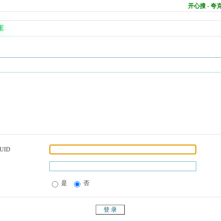
开心搜 - 
王
UID
是
否