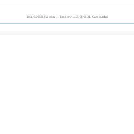
Total 0.003588(s) query 1, Time now is:08-08 06:21, Gzip enabled