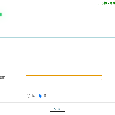
开心搜 - 
王
UID
是
否