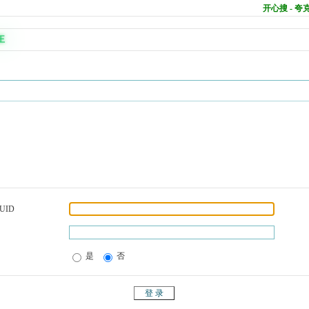
开心搜 - 
王
UID
是
否