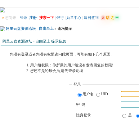
»
您尚未
登录
注册
|
搜索一下
|
银行
|
勋章中心
|
每日签到
|
大
话
之
王
阿里云盘资源论坛 - 自由至上
» 论坛提示
阿里云盘资源论坛 - 自由至上 提示信息
您没有登录或者您没有权限访问此页面，可能有如下几个原因:
用户组权限：你所属的用户组没有发表回复的权限!
您还不是论坛会员,请先登录论坛
登录
用户名
UID
密 码
隐身登录
是