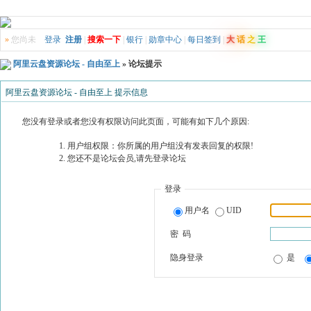
»
您尚未
登录
注册
|
搜索一下
|
银行
|
勋章中心
|
每日签到
|
大
话
之
王
阿里云盘资源论坛 - 自由至上
» 论坛提示
阿里云盘资源论坛 - 自由至上 提示信息
您没有登录或者您没有权限访问此页面，可能有如下几个原因:
用户组权限：你所属的用户组没有发表回复的权限!
您还不是论坛会员,请先登录论坛
登录
用户名
UID
密 码
隐身登录
是