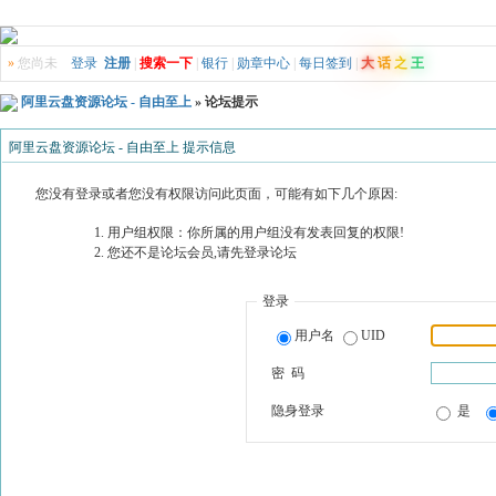
»
您尚未
登录
注册
|
搜索一下
|
银行
|
勋章中心
|
每日签到
|
大
话
之
王
阿里云盘资源论坛 - 自由至上
» 论坛提示
阿里云盘资源论坛 - 自由至上 提示信息
您没有登录或者您没有权限访问此页面，可能有如下几个原因:
用户组权限：你所属的用户组没有发表回复的权限!
您还不是论坛会员,请先登录论坛
登录
用户名
UID
密 码
隐身登录
是