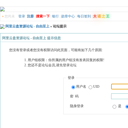
»
您尚未
登录
注册
|
搜索一下
|
银行
|
勋章中心
|
每日签到
|
大
话
之
王
阿里云盘资源论坛 - 自由至上
» 论坛提示
阿里云盘资源论坛 - 自由至上 提示信息
您没有登录或者您没有权限访问此页面，可能有如下几个原因:
用户组权限：你所属的用户组没有发表回复的权限!
您还不是论坛会员,请先登录论坛
登录
用户名
UID
密 码
隐身登录
是