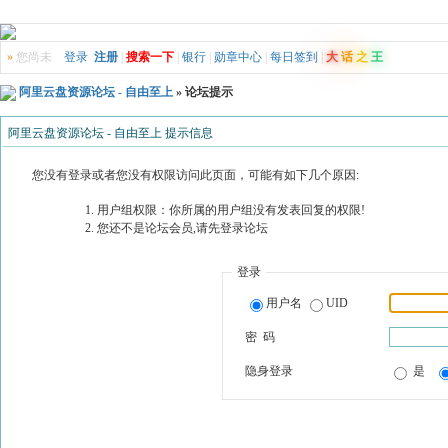
»
您尚未
登录
注册
|
搜索一下
|
银行
|
勋章中心
|
每日签到
|
大
话
之
王
阿里云盘资源论坛 - 自由至上
» 论坛提示
阿里云盘资源论坛 - 自由至上 提示信息
您没有登录或者您没有权限访问此页面，可能有如下几个原因:
用户组权限：你所属的用户组没有发表回复的权限!
您还不是论坛会员,请先登录论坛
登录
用户名
UID
密 码
隐身登录
是