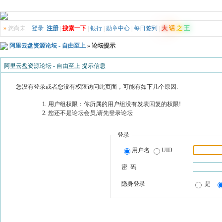
»
您尚未
登录
注册
|
搜索一下
|
银行
|
勋章中心
|
每日签到
|
大
话
之
王
阿里云盘资源论坛 - 自由至上
» 论坛提示
阿里云盘资源论坛 - 自由至上 提示信息
您没有登录或者您没有权限访问此页面，可能有如下几个原因:
用户组权限：你所属的用户组没有发表回复的权限!
您还不是论坛会员,请先登录论坛
登录
用户名
UID
密 码
隐身登录
是