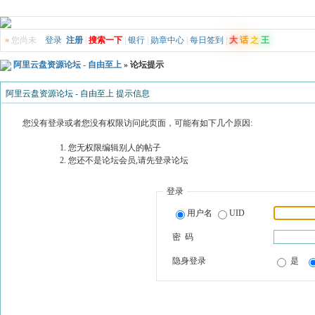
»
您尚未
登录
注册
|
搜索一下
|
银行
|
勋章中心
|
每日签到
|
大
话
之
王
阿里云盘资源论坛 - 自由至上
» 论坛提示
阿里云盘资源论坛 - 自由至上 提示信息
您没有登录或者您没有权限访问此页面，可能有如下几个原因:
您无权限编辑别人的帖子
您还不是论坛会员,请先登录论坛
登录
用户名
UID
密 码
隐身登录
是