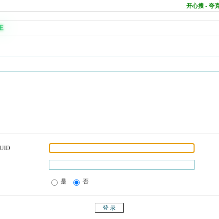
开心搜 - 
王
UID
是
否