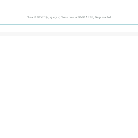
Total 0.005070(s) query 2, Time now is:08-08 11:01, Gzip enabled