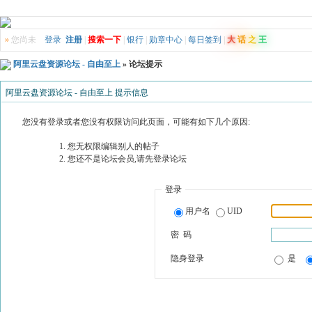
»
您尚未
登录
注册
|
搜索一下
|
银行
|
勋章中心
|
每日签到
|
大
话
之
王
阿里云盘资源论坛 - 自由至上
» 论坛提示
阿里云盘资源论坛 - 自由至上 提示信息
您没有登录或者您没有权限访问此页面，可能有如下几个原因:
您无权限编辑别人的帖子
您还不是论坛会员,请先登录论坛
登录
用户名
UID
密 码
隐身登录
是