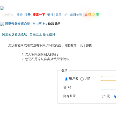
»
您尚未
登录
注册
|
搜索一下
|
银行
|
勋章中心
|
每日签到
|
大
话
之
王
阿里云盘资源论坛 - 自由至上
» 论坛提示
阿里云盘资源论坛 - 自由至上 提示信息
您没有登录或者您没有权限访问此页面，可能有如下几个原因:
您无权限编辑别人的帖子
您还不是论坛会员,请先登录论坛
登录
用户名
UID
密 码
隐身登录
是