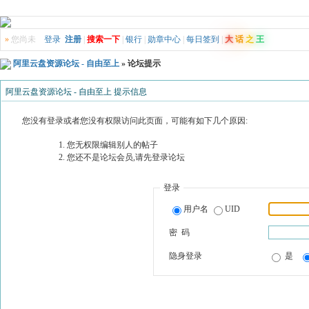
»
您尚未
登录
注册
|
搜索一下
|
银行
|
勋章中心
|
每日签到
|
大
话
之
王
阿里云盘资源论坛 - 自由至上
» 论坛提示
阿里云盘资源论坛 - 自由至上 提示信息
您没有登录或者您没有权限访问此页面，可能有如下几个原因:
您无权限编辑别人的帖子
您还不是论坛会员,请先登录论坛
登录
用户名
UID
密 码
隐身登录
是