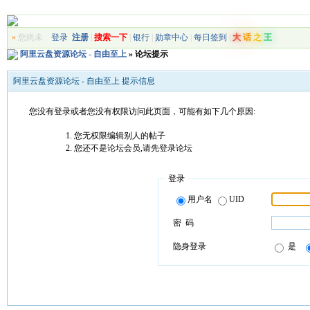
»
您尚未
登录
注册
|
搜索一下
|
银行
|
勋章中心
|
每日签到
|
大
话
之
王
阿里云盘资源论坛 - 自由至上
» 论坛提示
阿里云盘资源论坛 - 自由至上 提示信息
您没有登录或者您没有权限访问此页面，可能有如下几个原因:
您无权限编辑别人的帖子
您还不是论坛会员,请先登录论坛
登录
用户名
UID
密 码
隐身登录
是