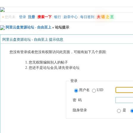
»
您尚未
登录
注册
|
搜索一下
|
银行
|
勋章中心
|
每日签到
|
大
话
之
王
阿里云盘资源论坛 - 自由至上
» 论坛提示
阿里云盘资源论坛 - 自由至上 提示信息
您没有登录或者您没有权限访问此页面，可能有如下几个原因:
您无权限编辑别人的帖子
您还不是论坛会员,请先登录论坛
登录
用户名
UID
密 码
隐身登录
是