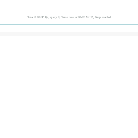
Total 0.002414(s) query 0, Time now is:08-07 16:32, Gzip enabled