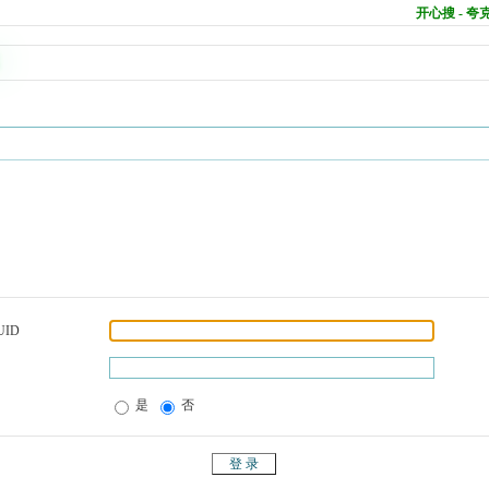
开心搜 - 
UID
是
否