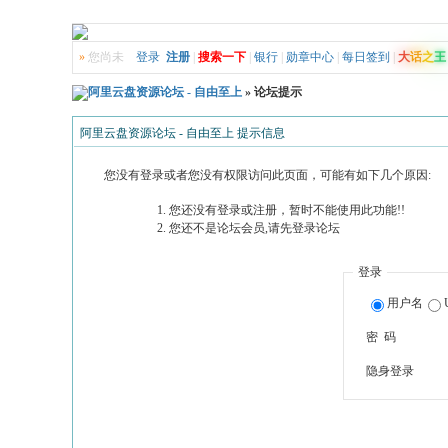
»
您尚未
登录
注册
|
搜索一下
|
银行
|
勋章中心
|
每日签到
|
大
话
之
王
阿里云盘资源论坛 - 自由至上
» 论坛提示
阿里云盘资源论坛 - 自由至上 提示信息
您没有登录或者您没有权限访问此页面，可能有如下几个原因:
您还没有登录或注册，暂时不能使用此功能!!
您还不是论坛会员,请先登录论坛
登录
用户名
密 码
隐身登录