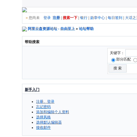
»
您尚未
登录
注册
|
搜索一下
|
银行
|
勋章中心
|
每日签到
|
大话之
阿里云盘资源论坛 - 自由至上
»
论坛帮助
帮助搜索
关键字：
部分匹配
新手入门
注册、登录
忘记密码
添加和编辑个人资料
选择风格
选择默认编辑器
接收邮件