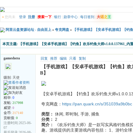
»
您尚未
登录
注册
|
搜索一下
|
银行
|
勋章中心
|
每日签到
|
大
话
之
王
阿里云盘资源论坛 - 自由至上
»
夸克网盘
»
【手机游戏】【安卓手机游戏】【钓鱼】欢乐
本页主题:
【手机游戏】【安卓手机游戏】【钓鱼】欢乐钓鱼大师v1.0.0.137961_
gameshera
回复
推荐
编辑
只看
复制
【手机游戏】【安卓手机游戏】【钓鱼】欢乐钓鱼大
B】
级别:
天使
【安卓手机游戏】【钓鱼】欢乐钓鱼大师v1.0.0.13
精华:
0
发帖:
217998
夸克网盘：
https://pan.quark.cn/s/351039a9b0bc
威望:
0
金币:
217140
类型：
休闲, 即时制, 手游, 捕鱼
贡献值:
0
分类：
2
注册时间:2025-06-
简介：
《欢乐钓鱼大师》是一款写实风格钓鱼模
07
趣。游戏提供的主要游戏内容包括： 1、游钓全
最后登录:2026-08-