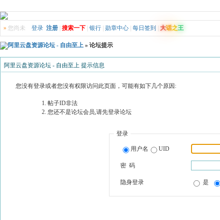
»
您尚未
登录
注册
|
搜索一下
|
银行
|
勋章中心
|
每日签到
|
大
话
之
王
阿里云盘资源论坛 - 自由至上
» 论坛提示
阿里云盘资源论坛 - 自由至上 提示信息
您没有登录或者您没有权限访问此页面，可能有如下几个原因:
帖子ID非法
您还不是论坛会员,请先登录论坛
登录
用户名
UID
密 码
隐身登录
是