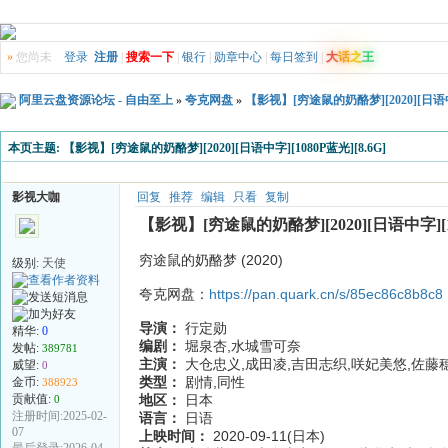
»
您尚未
登录
注册
|
搜索一下
|
银行
|
勋章中心
|
每日签到
|
大
话
之
王
阿里云盘资源论坛 - 自由至上
»
夸克网盘
»
【影视】[穷途鼠的奶酪梦][2020][日语中字]
本页主题:
【影视】[穷途鼠的奶酪梦][2020][日语中字][1080P蓝光][8.6G]
影视大咖
回复
推荐
编辑
只看
复制
【影视】[穷途鼠的奶酪梦][2020][日语中字][10
穷途鼠的奶酪梦 (2020)
级别:
天使
夸克网盘：
https://pan.quark.cn/s/85ec86c8b8c8
导演：
行定勋
精华:
0
编剧：
堀泉杏,水城雪可奈
发帖:
389781
主演：
大仓忠义,成田凌,吉田志织,咲妃美悠,佐藤
威望:
0
类型：
剧情,同性
金币:
388923
贡献值:
地区：
日本
0
注册时间:2025-02-
语言：
日语
07
上映时间：
2020-09-11(日本)
最后登录:2026-04-