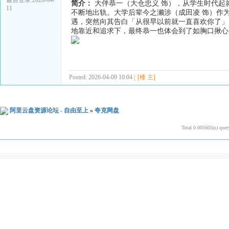
简介：
大伴恭一（大仓忠义 饰），从学生时代起
11
不断地出轨。大学后辈今之濑涉（成田凌 饰）作
遇，突然向其告白「从很早以前就一直喜欢你了」
地靠近和追求下，最终恭一也体会到了如胸口揪心
Posted: 2026-04-09 10:04 |
[楼 主]
阿里云盘资源论坛 - 自由至上
»
夸克网盘
Total 0.005605(s) quer